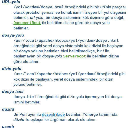
URL-yolu
örneğindeki gibi bir
url
'nin parçası
/yol/yordam/dosya.html
olarak protokol şeması ve konak ismini izleyen bir yol dizgesini
betimler.
url-yolu
, bir dosya sisteminin kök dizinine göre değil,
ile belirtilen dizine göre bir dosya yolu
DocumentRoot
betimler.
dosya-yolu
/usr/local/apache/htdocs/yol/yordam/dosya.html
örneğindeki gibi yerel dosya sisteminin kök dizini ile başlayan
bir dosya yolunu betimler. Aksi belirtilmedikçe, bir / ile
başlamayan bir
dosya-yolu
ile belirtilen dizine
ServerRoot
göre ele alınır.
dizin-yolu
örneğindeki gibi
/usr/local/apache/htdocs/yol/yordam/
kök dizin ile başlayan, yerel dosya sistemindeki bir dizin
yolunu betimler.
dosya-ismi
örneğindeki gibi dizin yolu içermeyen bir dosya
dosya.html
ismini betimler.
düzifd
Bir Perl uyumlu
düzenli ifade
betimler. Yönerge tanımında
düzifd
ile eşleşenler argüman olarak ele alınır.
uzantı