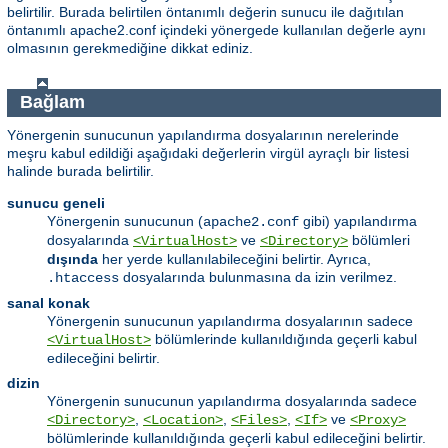
belirtilir. Burada belirtilen öntanımlı değerin sunucu ile dağıtılan
öntanımlı apache2.conf içindeki yönergede kullanılan değerle aynı
olmasının gerekmediğine dikkat ediniz.
Bağlam
Yönergenin sunucunun yapılandırma dosyalarının nerelerinde
meşru kabul edildiği aşağıdaki değerlerin virgül ayraçlı bir listesi
halinde burada belirtilir.
sunucu geneli
Yönergenin sunucunun (
gibi) yapılandırma
apache2.conf
dosyalarında
ve
bölümleri
<VirtualHost>
<Directory>
dışında
her yerde kullanılabileceğini belirtir. Ayrıca,
dosyalarında bulunmasına da izin verilmez.
.htaccess
sanal konak
Yönergenin sunucunun yapılandırma dosyalarının sadece
bölümlerinde kullanıldığında geçerli kabul
<VirtualHost>
edileceğini belirtir.
dizin
Yönergenin sunucunun yapılandırma dosyalarında sadece
,
,
,
ve
<Directory>
<Location>
<Files>
<If>
<Proxy>
bölümlerinde kullanıldığında geçerli kabul edileceğini belirtir.