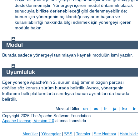
desteklenmemiştir. Yönergeyi içeren modül öntanımlı olarak
sunucuyla birlikte derlenebileceği gibi derlenmeyebilir de;
bunun için yönergenin açıklandığı sayfanın başına ve
kullanılabilirliği hakkında bilgi edinmek için yönergeyi içeren
modüle bakın.
Modül
Burada sadece yönergeyi tanımlayan kaynak modülün ismi yazılır.
Uyumluluk
Eğer yönerge Apache'nin 2. sürüm dağıtımının özgün parçası
değilse söz konusu sürüm burada belirtilir. Ayrıca, yönergenin
kullanımı belli platformlarla sınırlıysa bunun ayrıntıları da burada
belirtilir.
Mevcut Diller:
en
|
es
|
fr
|
ja
|
ko
|
tr
Copyright 2026 The Apache Software Foundation.
Apache License, Version 2.0
altında lisanslıdır.
Modüller
|
Yönergeler
|
SSS
|
Terimler
|
Site Haritası
|
Hata bildir