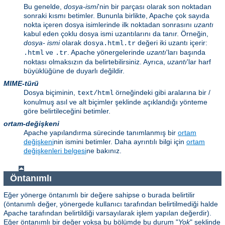
Bu genelde,
dosya-ismi
'nin bir parçası olarak son noktadan
sonraki kısmı betimler. Bununla birlikte, Apache çok sayıda
nokta içeren dosya isimlerinde ilk noktadan sonrasını
uzantı
kabul eden çoklu dosya ismi uzantılarını da tanır. Örneğin,
dosya- ismi
olarak
değeri iki uzantı içerir:
dosya.html.tr
ve
. Apache yönergelerinde
uzantı
'ları başında
.html
.tr
noktası olmaksızın da belirtebilirsiniz. Ayrıca,
uzantı
'lar harf
büyüklüğüne de duyarlı değildir.
MIME-türü
Dosya biçiminin,
örneğindeki gibi aralarına bir /
text/html
konulmuş asıl ve alt biçimler şeklinde açıklandığı yönteme
göre belirtileceğini betimler.
ortam-değişkeni
Apache yapılandırma sürecinde tanımlanmış bir
ortam
değişkeni
nin ismini betimler. Daha ayrıntılı bilgi için
ortam
değişkenleri belgesi
ne bakınız.
Öntanımlı
Eğer yönerge öntanımlı bir değere sahipse o burada belirtilir
(öntanımlı değer, yönergede kullanıcı tarafından belirtilmediği halde
Apache tarafından belirtildiği varsayılarak işlem yapılan değerdir).
Eğer öntanımlı bir değer yoksa bu bölümde bu durum "
Yok
" şeklinde