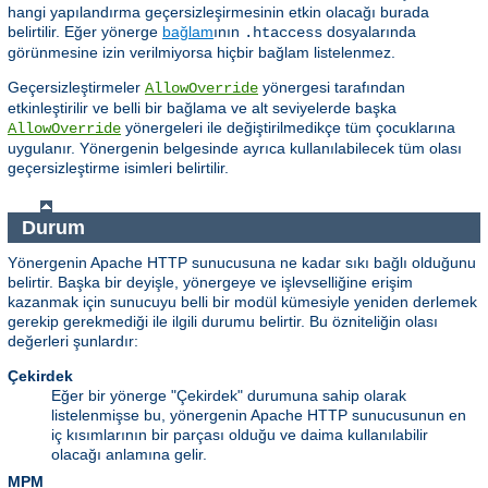
hangi yapılandırma geçersizleşirmesinin etkin olacağı burada
belirtilir. Eğer yönerge
bağlam
ının
dosyalarında
.htaccess
görünmesine izin verilmiyorsa hiçbir bağlam listelenmez.
Geçersizleştirmeler
yönergesi tarafından
AllowOverride
etkinleştirilir ve belli bir bağlama ve alt seviyelerde başka
yönergeleri ile değiştirilmedikçe tüm çocuklarına
AllowOverride
uygulanır. Yönergenin belgesinde ayrıca kullanılabilecek tüm olası
geçersizleştirme isimleri belirtilir.
Durum
Yönergenin Apache HTTP sunucusuna ne kadar sıkı bağlı olduğunu
belirtir. Başka bir deyişle, yönergeye ve işlevselliğine erişim
kazanmak için sunucuyu belli bir modül kümesiyle yeniden derlemek
gerekip gerekmediği ile ilgili durumu belirtir. Bu özniteliğin olası
değerleri şunlardır:
Çekirdek
Eğer bir yönerge "Çekirdek" durumuna sahip olarak
listelenmişse bu, yönergenin Apache HTTP sunucusunun en
iç kısımlarının bir parçası olduğu ve daima kullanılabilir
olacağı anlamına gelir.
MPM