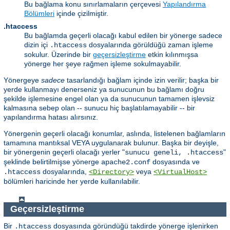
Bu bağlama konu sınırlamaların çerçevesi
Yapılandırma
Bölümleri
içinde çizilmiştir.
.htaccess
Bu bağlamda geçerli olacağı kabul edilen bir yönerge sadece
dizin içi
dosyalarında görüldüğü zaman işleme
.htaccess
sokulur. Üzerinde bir
geçersizleştirme
etkin kılınmışsa
yönerge her şeye rağmen işleme sokulmayabilir.
Yönergeye
sadece
tasarlandığı bağlam içinde izin verilir; başka bir
yerde kullanmayı denerseniz ya sunucunun bu bağlamı doğru
şekilde işlemesine engel olan ya da sunucunun tamamen işlevsiz
kalmasına sebep olan -- sunucu hiç başlatılamayabilir -- bir
yapılandırma hatası alırsınız.
Yönergenin geçerli olacağı konumlar, aslında, listelenen bağlamların
tamamına mantıksal VEYA uygulanarak bulunur. Başka bir deyişle,
bir yönergenin geçerli olacağı yerler "
"
sunucu geneli, .htaccess
şeklinde belirtilmişse yönerge
dosyasında ve
apache2.conf
dosyalarında,
veya
.htaccess
<Directory>
<VirtualHost>
bölümleri haricinde her yerde kullanılabilir.
Geçersizleştirme
Bir
dosyasında göründüğü takdirde yönerge işlenirken
.htaccess