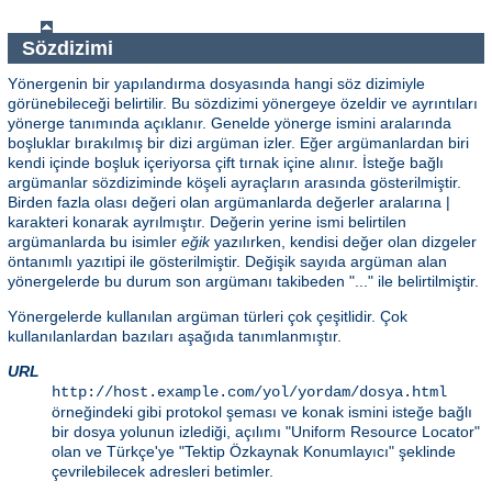
Sözdizimi
Yönergenin bir yapılandırma dosyasında hangi söz dizimiyle
görünebileceği belirtilir. Bu sözdizimi yönergeye özeldir ve ayrıntıları
yönerge tanımında açıklanır. Genelde yönerge ismini aralarında
boşluklar bırakılmış bir dizi argüman izler. Eğer argümanlardan biri
kendi içinde boşluk içeriyorsa çift tırnak içine alınır. İsteğe bağlı
argümanlar sözdiziminde köşeli ayraçların arasında gösterilmiştir.
Birden fazla olası değeri olan argümanlarda değerler aralarına |
karakteri konarak ayrılmıştır. Değerin yerine ismi belirtilen
argümanlarda bu isimler
eğik
yazılırken, kendisi değer olan dizgeler
öntanımlı yazıtipi ile gösterilmiştir. Değişik sayıda argüman alan
yönergelerde bu durum son argümanı takibeden "..." ile belirtilmiştir.
Yönergelerde kullanılan argüman türleri çok çeşitlidir. Çok
kullanılanlardan bazıları aşağıda tanımlanmıştır.
URL
http://host.example.com/yol/yordam/dosya.html
örneğindeki gibi protokol şeması ve konak ismini isteğe bağlı
bir dosya yolunun izlediği, açılımı "Uniform Resource Locator"
olan ve Türkçe'ye "Tektip Özkaynak Konumlayıcı" şeklinde
çevrilebilecek adresleri betimler.