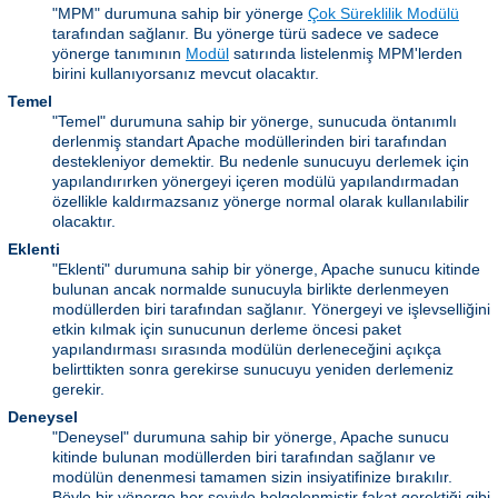
"MPM" durumuna sahip bir yönerge
Çok Süreklilik Modülü
tarafından sağlanır. Bu yönerge türü sadece ve sadece
yönerge tanımının
Modül
satırında listelenmiş MPM'lerden
birini kullanıyorsanız mevcut olacaktır.
Temel
"Temel" durumuna sahip bir yönerge, sunucuda öntanımlı
derlenmiş standart Apache modüllerinden biri tarafından
destekleniyor demektir. Bu nedenle sunucuyu derlemek için
yapılandırırken yönergeyi içeren modülü yapılandırmadan
özellikle kaldırmazsanız yönerge normal olarak kullanılabilir
olacaktır.
Eklenti
"Eklenti" durumuna sahip bir yönerge, Apache sunucu kitinde
bulunan ancak normalde sunucuyla birlikte derlenmeyen
modüllerden biri tarafından sağlanır. Yönergeyi ve işlevselliğini
etkin kılmak için sunucunun derleme öncesi paket
yapılandırması sırasında modülün derleneceğini açıkça
belirttikten sonra gerekirse sunucuyu yeniden derlemeniz
gerekir.
Deneysel
"Deneysel" durumuna sahip bir yönerge, Apache sunucu
kitinde bulunan modüllerden biri tarafından sağlanır ve
modülün denenmesi tamamen sizin insiyatifinize bırakılır.
Böyle bir yönerge her şeyiyle belgelenmiştir fakat gerektiği gibi