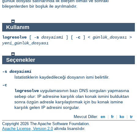
günlük dosyası satırlarında ilk bileşen olmalı ve sonraki
bileşenlerden bir boşluk ile ayrılmalıdır.
Kullanım
logresolve
[ -
s
dosyaismi
] [ -
c
] <
günlük_dosyası
>
yeni_günlük_dosyası
Seçenekler
-s
dosyaismi
İstatistiklerin kaydedileceği dosyanın ismi belirtilir.
-c
uygulamasının bazı DNS sorguları yapmasına
logresolve
sebep olur: IP adresine karşılık olan konak ismini bulduktan
sonra özgün adresle karşılaştırmak için bu konak ismine
karşılık gelen IP adresini sorgular.
Mevcut Diller:
en
|
fr
|
ko
|
tr
Copyright 2026 The Apache Software Foundation.
Apache License, Version 2.0
altında lisanslıdır.