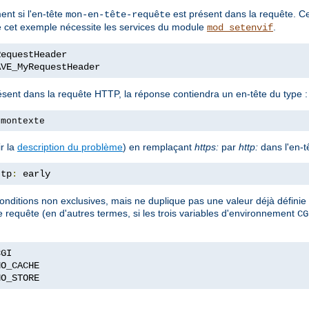
ent si l'en-tête
est présent dans la requête. Ce
mon-en-tête-requête
ue cet exemple nécessite les services du module
.
mod_setenvif
AVE_MyRequestHeader
ésent dans la requête HTTP, la réponse contiendra un en-tête du type :
 montexte
r la
description du problème
) en remplaçant
https:
par
http:
dans l'en-t
ttp
:
 early
onditions non exclusives, mais ne duplique pas une valeur déjà définie d
ne requête (en d'autres termes, si les trois variables d'environnement
CG
NO_STORE