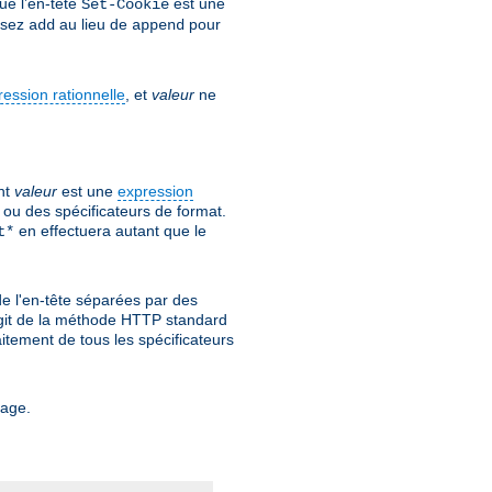
ue l’en-tête
est une
Set-Cookie
lisez
au lieu de
pour
add
append
ression rationnelle
, et
valeur
ne
nt
valeur
est une
expression
ou des spécificateurs de format.
en effectuera autant que le
t*
de l'en-tête séparées par des
s'agit de la méthode HTTP standard
itement de tous les spécificateurs
tage.