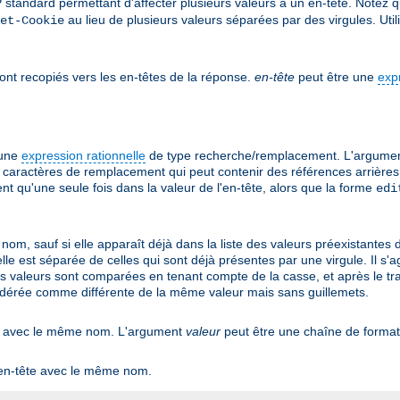
 standard permettant d'affecter plusieurs valeurs à un en-tête. Notez q
au lieu de plusieurs valeurs séparées par des virgules. Uti
et-Cookie
ont recopiés vers les en-têtes de la réponse.
en-tête
peut être une
exp
'une
expression rationnelle
de type recherche/remplacement. L'argume
caractères de remplacement qui peut contenir des références arrières 
 qu'une seule fois dans la valeur de l'en-tête, alors que la forme
edi
nom, sauf si elle apparaît déjà dans la liste des valeurs préexistantes 
 elle est séparée de celles qui sont déjà présentes par une virgule. Il 
es valeurs sont comparées en tenant compte de la casse, et après le tra
idérée comme différente de la même valeur mais sans guillemets.
tant avec le même nom. L'argument
valeur
peut être une chaîne de forma
n en-tête avec le même nom.