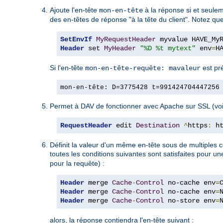
Ajoute l'en-tête
à la réponse si et seulem
mon-en-tête
des en-têtes de réponse "à la tête du client". Notez q
SetEnvIf
MyRequestHeader
Header
 set 
MyHeader
"%D %t mytext"
 env
=
H
Si l'en-tête
est pr
mon-en-tête-requête: mavaleur
mon-en-tête: D=3775428 t=991424704447256
Permet à DAV de fonctionner avec Apache sur SSL (voi
RequestHeader
 edit 
Destination
^
https
:
 h
Définit la valeur d'un même en-tête sous de multiples c
toutes les conditions suivantes sont satisfaites pour u
pour la requête) :
Header
 merge 
Cache
-
Control
 no-cache env
=
Header
 merge 
Cache
-
Control
 no-cache env
=
Header
 merge 
Cache
-
Control
 no-store env
=
alors, la réponse contiendra l'en-tête suivant :