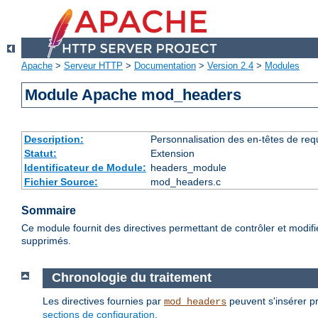
Apache
>
Serveur HTTP
>
Documentation
>
Version 2.4
>
Modules
Module Apache mod_headers
Description:
Personnalisation des en-têtes de re
Statut:
Extension
Identificateur de Module:
headers_module
Fichier Source:
mod_headers.c
Sommaire
Ce module fournit des directives permettant de contrôler et modif
supprimés.
Chronologie du traitement
Les directives fournies par
peuvent s'insérer pr
mod_headers
sections de configuration
.