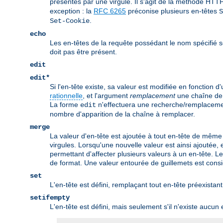
présentes par une virgule. Il s'agit de la méthode HTTP
exception : la
RFC 6265
préconise plusieurs en-têtes
S
.
Set-Cookie
echo
Les en-têtes de la requête possédant le nom spécifié s
doit pas être présent.
edit
edit*
Si l'en-tête existe, sa valeur est modifiée en fonction d
rationnelle
, et l'argument
remplacement
une chaîne de 
La forme
n'effectuera une recherche/remplacement
edit
nombre d'apparition de la chaîne à remplacer.
merge
La valeur d'en-tête est ajoutée à tout en-tête de même 
virgules. Lorsqu'une nouvelle valeur est ainsi ajoutée,
permettant d'affecter plusieurs valeurs à un en-tête. L
de format. Une valeur entourée de guillemets est cons
set
L'en-tête est défini, remplaçant tout en-tête préexis
setifempty
L'en-tête est défini, mais seulement s'il n'existe aucu