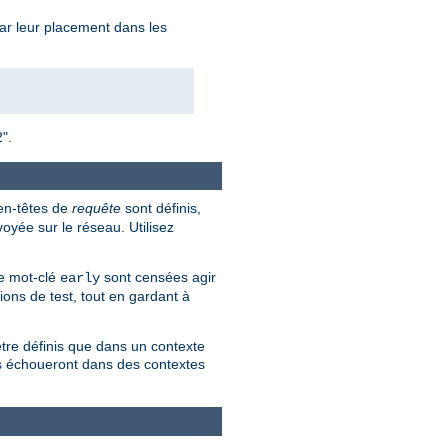
 par leur placement dans les
2".
 en-têtes de
requête
sont définis,
oyée sur le réseau. Utilisez
le mot-clé
sont censées agir
early
tions de test, tout en gardant à
tre définis que dans un contexte
es échoueront dans des contextes