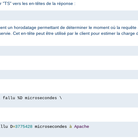
 "TS" vers les en-têtes de la réponse :
tient un horodatage permettant de déterminer le moment où la requête a
vie. Cet en-tête peut être utilisé par le client pour estimer la charge 
a fallu %D microsecondes \
allu D
=
3775428
 microsecondes 
à
Apache