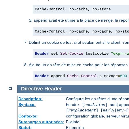
Cache-Control: no-cache, no-store
Si
avait été utilisé à la place de
, la répo
append
merge
Cache-Control: no-cache, no-cache, no-st
Définit un cookie de test si et seulement si le client n'
Header
 set 
Set
-
Cookie
 testcookie 
"expr=-
Ajoute un en-tête de mise en cache pour les réponses
Header
 append 
Cache
-
Control
 s-maxage
=
600
Directive
Header
Description:
Configure les en-têtes d'une rép
Syntaxe:
Header [
condition
] add|appe
[
remplacement
] [early|env=[
Contexte:
configuration globale, serveur virtu
Surcharges autorisées:
FileInfo
Statut:
Extension