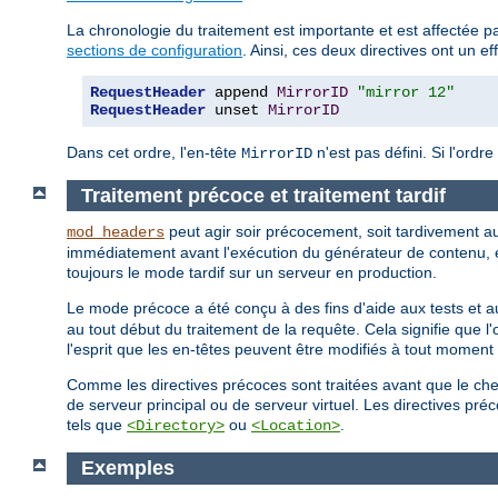
La chronologie du traitement est importante et est affectée par
sections de configuration
. Ainsi, ces deux directives ont un eff
RequestHeader
 append 
MirrorID
"mirror 12"
RequestHeader
 unset 
MirrorID
Dans cet ordre, l'en-tête
n'est pas défini. Si l'ordre
MirrorID
Traitement précoce et traitement tardif
peut agir soir précocement, soit tardivement a
mod_headers
immédiatement avant l'exécution du générateur de contenu, e
toujours le mode tardif sur un serveur en production.
Le mode précoce a été conçu à des fins d'aide aux tests et au
au tout début du traitement de la requête. Cela signifie que l'o
l'esprit que les en-têtes peuvent être modifiés à tout momen
Comme les directives précoces sont traitées avant que le che
de serveur principal ou de serveur virtuel. Les directives p
tels que
ou
.
<Directory>
<Location>
Exemples