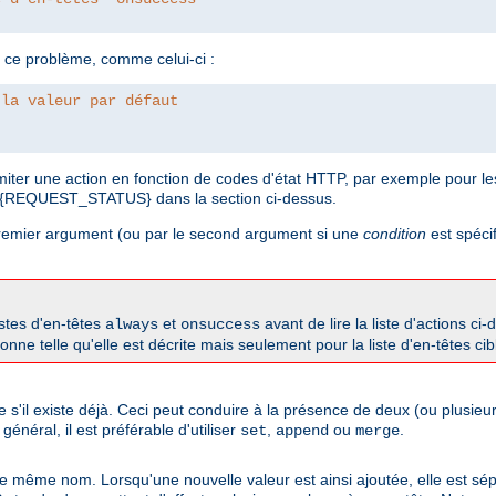
 ce problème, comme celui-ci :
 la valeur par défaut
imiter une action en fonction de codes d'état HTTP, par exemple pour 
 %{REQUEST_STATUS} dans la section ci-dessus.
 premier argument (ou par le second argument si une
condition
est spécif
istes d'en-têtes
et
avant de lire la liste d'actions ci
always
onsuccess
onne telle qu'elle est décrite mais seulement pour la liste d'en-têtes cib
me s'il existe déjà. Ceci peut conduire à la présence de deux (ou plusi
néral, il est préférable d'utiliser
,
ou
.
set
append
merge
 de même nom. Lorsqu'une nouvelle valeur est ainsi ajoutée, elle est sép