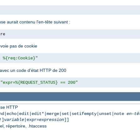
nse aurait contenu l'en-tête suivant :
ore
envoie pas de cookie
z %{req:Cookie}"
 avec un code d'état HTTP de 200
"expr=%{REQUEST_STATUS} == 200"
onse HTTP
nd|echo|edit|edit*|merge|set|setifempty|unset|note
en-tê
!]
variable
|expr=
expression
]]
el, répertoire, .htaccess