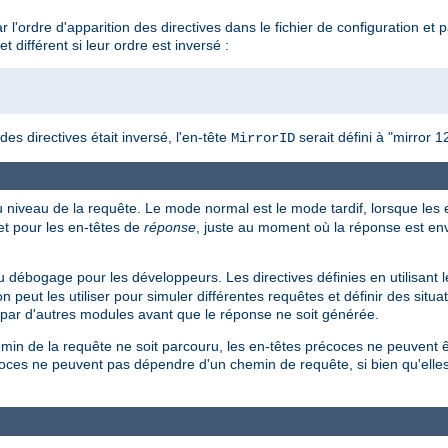
 l'ordre d'apparition des directives dans le fichier de configuration et
et différent si leur ordre est inversé :
 des directives était inversé, l'en-tête
serait défini à "mirror 1
MirrorID
u niveau de la requête. Le mode normal est le mode tardif, lorsque les
t pour les en-têtes de
réponse
, juste au moment où la réponse est env
 débogage pour les développeurs. Les directives définies en utilisant 
n peut les utiliser pour simuler différentes requêtes et définir des situa
t par d'autres modules avant que le réponse ne soit générée.
min de la requête ne soit parcouru, les en-têtes précoces ne peuvent ê
récoces ne peuvent pas dépendre d'un chemin de requête, si bien qu'ell