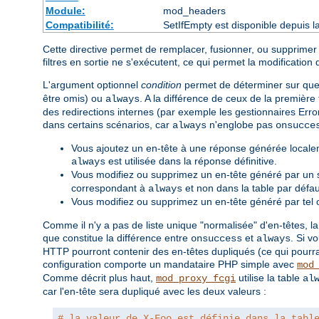
Module:
mod_headers
Compatibilité:
SetIfEmpty est disponible depuis l
Cette directive permet de remplacer, fusionner, ou supprimer
filtres en sortie ne s'exécutent, ce qui permet la modification 
L'argument optionnel
condition
permet de déterminer sur quell
être omis) ou
. A la différence de ceux de la première
always
des redirections internes (par exemple les gestionnaires Erro
dans certains scénarios, car
n'englobe pas
always
onsucce
Vous ajoutez un en-tête à une réponse générée localem
est utilisée dans la réponse définitive.
always
Vous modifiez ou supprimez un en-tête généré par un 
correspondant à
et non dans la table par défau
always
Vous modifiez ou supprimez un en-tête généré par tel o
Comme il n'y a pas de liste unique "normalisée" d'en-têtes, la
que constitue la différence entre
et
. Si v
onsuccess
always
HTTP pourront contenir des en-têtes dupliqués (ce qui pourr
configuration comporte un mandataire PHP simple avec
mod
Comme décrit plus haut,
utilise la table
mod_proxy_fcgi
al
car l'en-tête sera dupliqué avec les deux valeurs :
# la valeur de X-Foo est définie dans la tabl