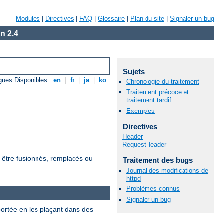
Modules
|
Directives
|
FAQ
|
Glossaire
|
Plan du site
|
Signaler un bug
n 2.4
Sujets
gues Disponibles:
en
|
fr
|
ja
|
ko
Chronologie du traitement
Traitement précoce et
traitement tardif
Exemples
Directives
Header
RequestHeader
t être fusionnés, remplacés ou
Traitement des bugs
Journal des modifications de
httpd
Problèmes connus
Signaler un bug
 portée en les plaçant dans des