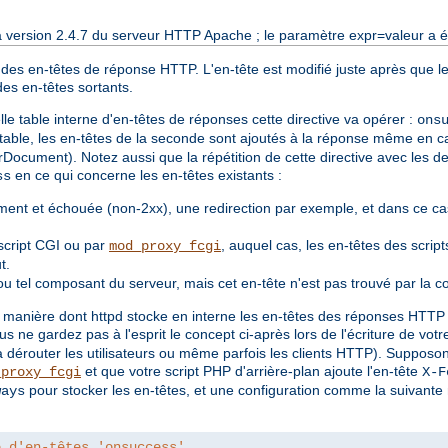
a version 2.4.7 du serveur HTTP Apache ; le paramètre expr=valeur a ét
 des en-têtes de réponse HTTP. L'en-tête est modifié juste après que le
des en-têtes sortants.
e table interne d'en-têtes de réponses cette directive va opérer :
ons
 table, les en-têtes de la seconde sont ajoutés à la réponse même en ca
rDocument). Notez aussi que la répétition de cette directive avec les de
en ce qui concerne les en-têtes existants :
ss
ent et échouée (non-2xx), une redirection par exemple, et dans ce cas
script CGI ou par
, auquel cas, les en-têtes des scrip
mod_proxy_fcgi
t.
u tel composant du serveur, mais cet en-tête n'est pas trouvé par la c
 manière dont httpd stocke en interne les en-têtes des réponses HTTP es
ous ne gardez pas à l'esprit le concept ci-après lors de l'écriture de vot
a dérouter les utilisateurs ou même parfois les clients HTTP). Suppos
et que votre script PHP d'arrière-plan ajoute l'en-tête
_proxy_fcgi
X-F
pour stocker les en-têtes, et une configuration comme la suivante 
ways
e d'en-têtes 'onsuccess'