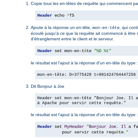
Copie tous les en-têtes de requête qui commencent par
Header
 echo 
^
TS
Ajoute à la réponse un en-tête,
, qui con
mon-en-tête
écoulé jusqu'à ce que la requête ait commencé à être ser
d'étranglement entre le client et le serveur.
Header
 set mon-en-t
ê
te 
"%D %t"
le résultat est l'ajout à la réponse d'un en-tête du type :
mon-en-tête: D=3775428 t=991424704447256
Dit Bonjour à Joe
Header set mon-en-tête "Bonjour Joe. Il 
à Apache pour servir cette requête."
le résultat est l'ajout à la réponse d'un en-tête du type :
Header
 set 
MyHeader
"
Bonjour
Joe
.
Il
 a f
          pour servir cette requ
ê
te
.
"