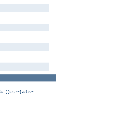
te
[[expr=]
valeur