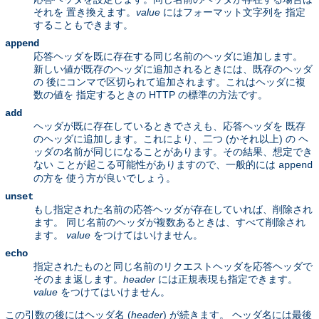
それを 置き換えます。
value
にはフォーマット文字列を 指定
することもできます。
append
応答ヘッダを既に存在する同じ名前のヘッダに追加します。
新しい値が既存のヘッダに追加されるときには、既存のヘッダ
の 後にコンマで区切られて追加されます。これはヘッダに複
数の値を 指定するときの HTTP の標準の方法です。
add
ヘッダが既に存在しているときでさえも、応答ヘッダを 既存
のヘッダに追加します。これにより、二つ (かそれ以上) の ヘ
ッダの名前が同じになることがあります。その結果、想定でき
ない ことが起こる可能性がありますので、一般的には
append
の方を 使う方が良いでしょう。
unset
もし指定された名前の応答ヘッダが存在していれば、削除され
ます。 同じ名前のヘッダが複数あるときは、すべて削除され
ます。
value
をつけてはいけません。
echo
指定されたものと同じ名前のリクエストヘッダを応答ヘッダで
そのまま返します。
header
には正規表現も指定できます。
value
をつけてはいけません。
この引数の後にはヘッダ名 (
header
) が続きます。 ヘッダ名には最後