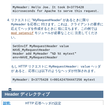
MyHeader: Hello Joe. It took D=3775428
microseconds for Apache to serve this request.
リクエストに "MyRequestHeader" があるときに限り
を応答に 付けます。これは、クライアントの要求に
MyHeader
応えてヘッダを作成するときに 役に立ちます。この例では
モジュールが必要なことに 注意してくださ
mod_setenvif
い。
SetEnvIf MyRequestHeader value
HAVE_MyRequestHeader
Header add MyHeader "%D %t mytext"
env=HAVE_MyRequestHeader
もし HTTP リクエストに
ヘッダ
MyRequestHeader: value
が あると、応答には以下のようなヘッダが付加されます。
MyHeader: D=3775428 t=991424704447256 mytext
Header
ディレクティブ
説明:
HTTP 応答ヘッダの設定