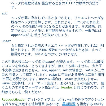
ヘッダに複数の値を 指定するときの HTTP の標準の方法で
す。
add
ヘッダが既に存在しているときでさえも、リクエストヘッダを
既存のヘッダに追加します。これにより、二つ (かそれ以上)
の ヘッダの名前が同じになることがあります。その結果、想
定できない ことが起こる可能性がありますので、一般的には
の方を 使う方が良いでしょう。
append
unset
もし指定された名前のリクエストヘッダが存在していれば、削
除されます。 同じ名前の複数のヘッダがあるときは、すべて
削除されます。
value
をつけてはいけません。
この引数の後にはヘッダ名 (
header
) が続きます。 ヘッダ名には最後
にコロンを含めることもできますが、無くても構いません。 大文字
小文字は区別されません。
,
,
の場合は、
value
が三つ
add
append
set
目の 引数として指定されます。
value
に空白がある場合は二重引用符
で 囲む必要があります。unset の場合は、
value
は指定しません。
value
は文字列、フォーマット指定子、あるいは、その混合です。 使
うことのできるフォーマット指定子は、
と同じですので、 詳
Header
細はそちらをご覧ください。
ディレクティブは、 どういった条件下でアクション
RequestHeader
を行うかを指定する追加引数 あるいは、
早期処理
を指定する
early