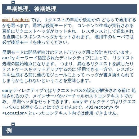
早期処理、後期処理
では、リクエストの早期か後期かの どちらで適用する
mod_headers
かを選べます。通常は後期モードで、 コンテンツ生成が実行される
直前にリクエストヘッダがセットされ、 レスポンスとして送出され
る直前にレスポンスヘッダがセットされます。 運用中のサーバでは
必ず後期モードを使ってください。
早期モードは開発者向けのテスト/デバッグ用に設計されています。
キーワード指定されたディレクティブによって、 リクエスト
early
処理の開始地点になります。 つまり、異なるリクエストを試したり
テストケースをセットアップするのに 活用できる一方で、レスポン
スを生成する前に他のモジュールによって ヘッダが書き換えられて
しまうかもしれないということを意味します。
early ディレクティブではリクエストパスの設定が解決される前に 処
理されるので、メインサーバかバーチャルホストコンテキストでの
み、 早期ヘッダをセットできます。early ディレクティブはリクエス
トパスに 依存することはできませんので、
や
<Directory>
といったコンテキスト内では使用 できません。
<Location>
例