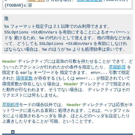
容
{FOOBAR}s
注
フォーマット指定子は 2.1 以降でのみ利用できます。
%s
を有効にすることによるオーバーヘッ
SSLOptions +StdEnvVars
ドを 避けるため、
の代わりとして使えます。 他の理由などがあ
%e
って、どうしても
を有効にしなけれ
SSLOptions +StdEnvVars
ばならない場合は、
のほうが
よりも処理効率は良いです。
%e
%s
ディレクティブには追加の引数を持たせることが できて、ど
Header
ういったアクションが行われたかの条件を指定したり、
早期処理
を
指定する
キーワードを 指定できます。
引数で指定
early
env=...
された
環境変数
が存在する (もしくは
が指定されていて
env=!...
環境変数が存在しない) 場合は、
ディレクティブで指定され
Header
た動作が行なわれます。そうでない場合は、 ディレクティブはその
リクエストには何もしません。
早期処理
モードの場合以外では、
ディレクティブは応答がネ
Header
ットワークに送られる直前に 処理されます。これは、ヘッダフィル
タにより追加されるヘッダを 除き、ほとんどのヘッダを設定したり
上書きしたりすることが 可能、ということです。