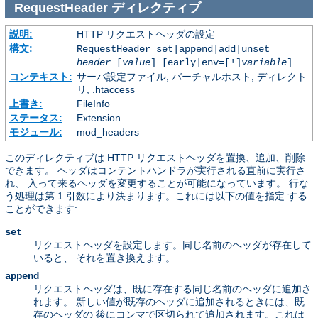
RequestHeader
ディレクティブ
説明:
HTTP リクエストヘッダの設定
構文:
RequestHeader set|append|add|unset
header
[
value
] [early|env=[!]
variable
]
コンテキスト:
サーバ設定ファイル, バーチャルホスト, ディレクト
リ, .htaccess
上書き:
FileInfo
ステータス:
Extension
モジュール:
mod_headers
このディレクティブは HTTP リクエストヘッダを置換、追加、削除
できます。 ヘッダはコンテントハンドラが実行される直前に実行さ
れ、 入って来るヘッダを変更することが可能になっています。 行な
う処理は第 1 引数により決まります。これには以下の値を指定 する
ことができます:
set
リクエストヘッダを設定します。同じ名前のヘッダが存在して
いると、 それを置き換えます。
append
リクエストヘッダは、既に存在する同じ名前のヘッダに追加さ
れます。 新しい値が既存のヘッダに追加されるときには、既
存のヘッダの 後にコンマで区切られて追加されます。これは