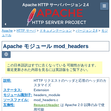
Apache HTTP サーバ バージョン 2.4
☰
Apache
>
HTTP サーバ
>
ドキュメンテーション
>
バージョン 2.4
>
モジ
ュール
Apache モジュール mod_headers
この日本語訳はすでに古くなっている 可能性があります。
最近更新された内容を見るには英語版をご覧下さい。
説明:
HTTP リクエストのヘッダと応答のヘッダのカ
スタマイズ
ステータス:
Extension
モジュール識別子:
headers_module
ソースファイル:
mod_headers.c
互換性:
は Apache 2.0 以降のみで使
RequestHeader
用可能