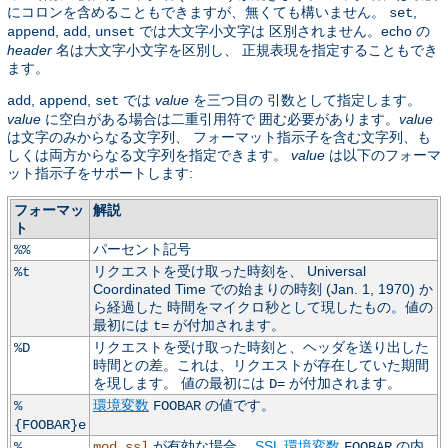
にコロンを含めることもできますが、無くても構いません。
,
set
,
,
では大文字小文字は 区別されません。echo の
append
add
unset
header
名は大文字小文字を区別し、 正規表現を指定することもでき
ます。
,
,
では
value
を三つ目の 引数として指定します。
add
append
set
value
に空白がある場合は二重引用符で 囲む必要があります。
value
は文字のみからなる文字列、 フォーマット指示子を含む文字列、も
しくは両方からなる文字列を指定できます。
value
は以下のフォーマ
ット指示子をサポートします:
フォーマッ
解説
ト
パーセント記号
%%
リクエストを受け取った時刻を、 Universal
%t
Coordinated Time での始まりの時刻 (Jan. 1, 1970) か
ら経過した 時間をマイクロ秒として現したもの。値の
最初には
が付加されます。
t=
リクエストを受け取った時刻と、ヘッダを送り出した
%D
時間との差。これは、リクエストが存在していた期間
を現します。 値の最初には
が付加されます。
D=
環境変数
の値です。
%
FOOBAR
{FOOBAR}e
が有効な場合、
SSL 環境変数
の内
%
mod_ssl
FOOBAR