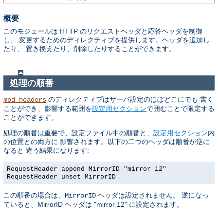
概要
このモジュールは HTTP のリクエストヘッダと応答ヘッダを制御
し、 変更するためのディレクティブを提供します。ヘッダを追加し
たり、 置き換えたり、削除したりすることができます。
処理の順番
のディレクティブはサーバ設定のほぼどこにでも 書く
mod_headers
ことができ、影響する範囲を
設定用セクション
で囲むことで限定する
ことができます。
処理の順番は重要で、設定ファイル中の順番と、
設定用セクション
内
の位置との両方に 影響されます。以下の二つのヘッダは順番が逆に
なると 違う結果になります:
RequestHeader append MirrorID "mirror 12"
RequestHeader unset MirrorID
この順番の場合は、
ヘッダは設定されません。 逆になっ
MirrorID
ていると、MirrorID ヘッダは "mirror 12" に設定されます。