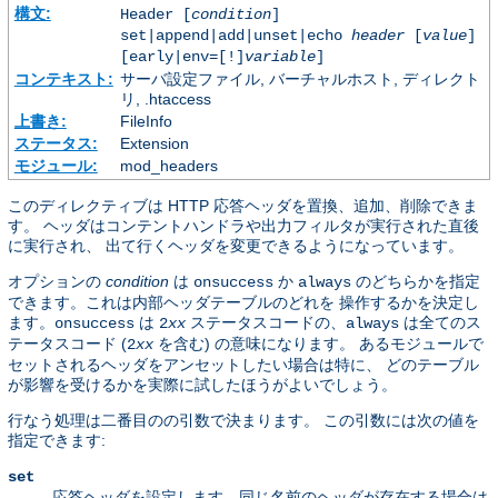
構文:
Header [
condition
]
set|append|add|unset|echo
header
[
value
]
[early|env=[!]
variable
]
コンテキスト:
サーバ設定ファイル, バーチャルホスト, ディレクト
リ, .htaccess
上書き:
FileInfo
ステータス:
Extension
モジュール:
mod_headers
このディレクティブは HTTP 応答ヘッダを置換、追加、削除できま
す。 ヘッダはコンテントハンドラや出力フィルタが実行された直後
に実行され、 出て行くヘッダを変更できるようになっています。
オプションの
condition
は
か
のどちらかを指定
onsuccess
always
できます。これは内部ヘッダテーブルのどれを 操作するかを決定し
ます。
は
ステータスコードの、
は全てのス
onsuccess
2
xx
always
テータスコード (
を含む) の意味になります。 あるモジュールで
2
xx
セットされるヘッダをアンセットしたい場合は特に、 どのテーブル
が影響を受けるかを実際に試したほうがよいでしょう。
行なう処理は二番目のの引数で決まります。 この引数には次の値を
指定できます:
set
応答ヘッダを設定します。同じ名前のヘッダが存在する場合は