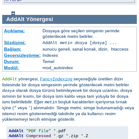
</form>
AddAlt
Yönergesi
Açıklama:
Dosyaya göre seçilen simgenin yerinde
gösterilecek metni belirler.
Sözdizimi:
AddAlt
metin
dosya
[
dosya
] ...
Bağlam:
sunucu geneli, sanal konak, dizin, .htaccess
Geçersizleştirme:
Indexes
Durum:
Temel
Modül:
mod_autoindex
yönergesi,
seçeneğiyle üretilen dizin
AddAlt
FancyIndexing
listesinde bir dosya simgesinin yerinde gösterilecek metni belirler.
olarak dosya türünü betimleyecek bir dosya uzantısı, dosya
dosya
isminin bir kısmı, bir dosya ismi kalıbı veya tam yoluyla bir dosya
ismi belirtilebilir. Eğer
boşluk karakterleri içeriyorsa tırnak
metin
içine (
veya
) alınmalıdır. Simge metni, simge bulunamadığı veya
"
'
istemci resim gösteremediği takdirde ya da kullanıcı resim
yüklememeyi tercih etmişse gösterilir.
AddAlt
"PDF file"
*.
AddAlt
Compressed
*.
gz 
*.
zip 
*.
Z