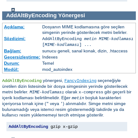
AddAltByEncoding
Yönergesi
Açıklama:
Dosyanın MIME kodlamasına göre seçilen
simgenin yerinde gösterilecek metni belirler.
Sözdizimi:
AddAltByEncoding
metin
MIME-kodlaması
[
MIME-kodlaması
] ...
Bağlam:
sunucu geneli, sanal konak, dizin, .htaccess
Geçersizleştirme:
Indexes
Durum:
Temel
Modül:
mod_autoindex
yönergesi,
seçeneğiyle
AddAltByEncoding
FancyIndexing
üretilen dizin listesinde bir dosya simgesinin yerinde gösterilecek
metni belirler.
olarak
gibi geçerli bir
MIME-kodlaması
x-compress
içerik kodlaması belirtilmelidir. Eğer
boşluk karakterleri
metin
içeriyorsa tırnak içine (
veya
) alınmalıdır. Simge metni simge
"
'
bulunamadığı veya istemci resim gösteremediği takdirde ya da
kullanıcı resim yüklememeyi tercih etmişse gösterilir.
AddAltByEncoding
 gzip x-gzip