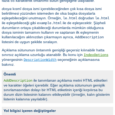
fazla 55 karakterlik öntanımlı sütun genişliğine ulaşılabilir.
dosya
kısmî dosya ismi içerebileceğinden çok kısa dosya ismi
belirtilmesi yüzünden istemeden de olsa başka dosyalarla
eşleşebileceğini unutmayın. Örneğin,
doğrudan
le.html
le.html
ile eşleşebileceği gibi
ile de eşleşecektir. Şüpheli
example.html
durumların ortaya çıkabileceği durumlarda mümkün olduğunca
dosya isminin tamamını kullanın ve saptanan ilk eşleşmenin
kullanılacağını aklınızdan çıkarmayın ayrıca,
AddDescription
listesini de uygun şekilde sıralayın.
Açıklama sütununun öntanımlı genişliği geçersiz kılınabilir hatta
sınırsız açıklama uzunluğu atanabilir. Bu konu için
IndexOptions
yönergesinin
seçeneğinin açıklamasına
DescriptionWidth
bakınız.
Önemli
ile tanımlanan açıklama metni HTML etiketleri
AddDescription
ve karakter öğeleri içerebilir. Eğer açıklama sütununun genişlik
sınırlamasından dolayı bir HTML etiketinin içeriği kırpılırsa bu
durum dizin listesinin kalanını etkileyebilir (örneğin, kalın gösterim
listenin kalanına yayılabilir).
Yol bilgisi içeren değiştirgeler