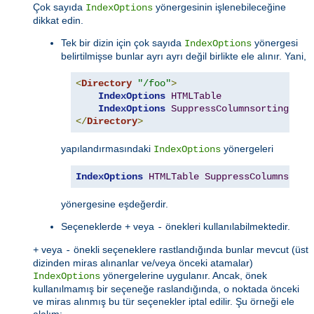
Çok sayıda
yönergesinin işlenebileceğine
IndexOptions
dikkat edin.
Tek bir dizin için çok sayıda
yönergesi
IndexOptions
belirtilmişse bunlar ayrı ayrı değil birlikte ele alınır. Yani,
<
Directory
"/foo"
>
IndexOptions
HTMLTable
IndexOptions
SuppressColumnsorting
</
Directory
>
yapılandırmasındaki
yönergeleri
IndexOptions
IndexOptions
HTMLTable
SuppressColumnsorti
yönergesine eşdeğerdir.
Seçeneklerde
veya
önekleri kullanılabilmektedir.
+
-
veya
önekli seçeneklere rastlandığında bunlar mevcut (üst
+
-
dizinden miras alınanlar ve/veya önceki atamalar)
yönergelerine uygulanır. Ancak, önek
IndexOptions
kullanılmamış bir seçeneğe raslandığında, o noktada önceki
ve miras alınmış bu tür seçenekler iptal edilir. Şu örneği ele
alalım: