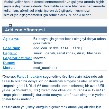
Mutlak yollar henüz desteklenmemetedir ve çalışma anında hiçbir
şeyle eşleşmeyeceklerdir. Normalde sadece htaccess bağlamında
kullanılan, göreli yol bilgisi içeren değiştirgeler, kısmi dizin
isimleriyle eşleşmemeleri için örtük olarak '*/' öneki alırlar.
AddIcon
Yönergesi
Açıklama:
Bir dosya için gösterilecek simgeyi dosya adına
göre belirler.
Sözdizimi:
AddIcon
simge
isim
[
isim
] ...
Bağlam:
sunucu geneli, sanal konak, dizin, .htaccess
Geçersizleştirme:
Indexes
Durum:
Temel
Modül:
mod_autoindex
Yönerge,
seçeneğiyle üretilen dizin listesinde adı
FancyIndexing
ile biten bir dosya için gösterilecek simgeyi belirler.
ya
isim
simge
simgenin göreli URL'si (% öncelemeli), tam nitelenmiş bir uzak URL
ya da
biçeminde olmalıdır; buradaki
(
alt-metin
,
url
)
alt-metin
simge gösterilemediği durumda tarayıcı tarafından simgenin yerinde
gösterilecek metindir.
olarak ya (listeyi düzgün biçemlemek amacıyla) dizinler için
isim