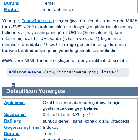
Durum:
Temel
Modül:
mod_autoindex
Yönerge,
seçeneğiyle üretilen dizin listesinde MIME
FancyIndexing
türü
olarak belirtilen bir dosya için gösterilecek simgeyi
MIME-türü
belirler.
ya simgenin göreli URL'si (% öncelemeli), tam
simge
nitelenmiş uzak bir URL ya da
biçeminde
(
alt-metin
,
url
)
olmalıdır; buradaki
simge gösterilemediği durumda
alt-metin
tarayıcı tarafından simgenin yerinde gösterilecek metindir.
MIME-türü
MIME türleri ile eşleşen bir dosya kalıbı ifadesi olabilir.
AddIconByType
(
IMG
,/
icons
/
image
.
png
)
 image
/*
DefaultIcon
Yönergesi
Açıklama:
Özel bir simge atanmamış dosyalar için
gösterilecek simgeyi belirler.
Sözdizimi:
DefaultIcon
URL-yolu
Bağlam:
sunucu geneli, sanal konak, dizin, .htaccess
Geçersizleştirme:
Indexes
Durum:
Temel
Modül:
mod_autoindex