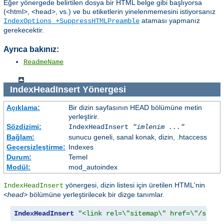
Eğer yönergede belirtilen dosya bir HTML belge gibi başlıyorsa
(<html>, <head>, vs.) ve bu etiketlerin yinelenmemesini istiyorsanız
ataması yapmanız
IndexOptions +SuppressHTMLPreamble
gerekecektir.
Ayrıca bakınız:
ReadmeName
IndexHeadInsert
Yönergesi
Açıklama:
Bir dizin sayfasının HEAD bölümüne metin
yerleştirir.
Sözdizimi:
IndexHeadInsert
"imlenim ..."
Bağlam:
sunucu geneli, sanal konak, dizin, .htaccess
Geçersizleştirme:
Indexes
Durum:
Temel
Modül:
mod_autoindex
yönergesi, dizin listesi için üretilen HTML'nin
IndexHeadInsert
<head>
bölümüne yerleştirilecek bir dizge tanımlar.
IndexHeadInsert
"<link rel=\"sitemap\" href=\"/sitem