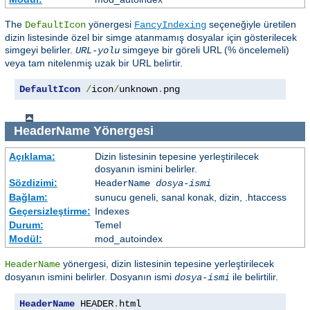
The
yönergesi
seçeneğiyle üretilen
DefaultIcon
FancyIndexing
dizin listesinde özel bir simge atanmamış dosyalar için gösterilecek
simgeyi belirler.
simgeye bir göreli URL (% öncelemeli)
URL-yolu
veya tam nitelenmiş uzak bir URL belirtir.
DefaultIcon
/
icon
/
unknown
.
png
HeaderName
Yönergesi
Açıklama:
Dizin listesinin tepesine yerleştirilecek
dosyanın ismini belirler.
Sözdizimi:
HeaderName
dosya-ismi
Bağlam:
sunucu geneli, sanal konak, dizin, .htaccess
Geçersizleştirme:
Indexes
Durum:
Temel
Modül:
mod_autoindex
yönergesi, dizin listesinin tepesine yerleştirilecek
HeaderName
dosyanın ismini belirler. Dosyanın ismi
ile belirtilir.
dosya-ismi
HeaderName
 HEADER
.
html