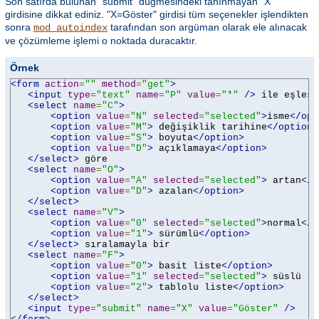
Son satırda bulunan "submit" düğmesindeki tanınmayan "X"
girdisine dikkat ediniz. "X=Göster" girdisi tüm seçenekler işlendikten
sonra
tarafından son argüman olarak ele alınacak
mod_autoindex
ve çözümleme işlemi o noktada duracaktır.
Örnek
<form
action
=
""
method
=
"get"
>
<input
type
=
"text"
name
=
"P"
value
=
"*"
/>
 ile eşleşen
<select
name
=
"C"
>
<option
value
=
"N"
selected
=
"selected"
>
isme
</opt
<option
value
=
"M"
>
 değişiklik tarihine
</option>
<option
value
=
"S"
>
 boyuta
</option>
<option
value
=
"D"
>
 açıklamaya
</option>
</select>
 göre

<select
name
=
"O"
>
<option
value
=
"A"
selected
=
"selected"
>
 artan
</o
<option
value
=
"D"
>
 azalan
</option>
</select>
<select
name
=
"V"
>
<option
value
=
"0"
selected
=
"selected"
>
normal
</o
<option
value
=
"1"
>
 sürümlü
</option>
</select>
 sıralamayla bir

<select
name
=
"F"
>
<option
value
=
"0"
>
 basit liste
</option>
<option
value
=
"1"
selected
=
"selected"
>
 süslü li
<option
value
=
"2"
>
 tablolu liste
</option>
</select>
<input
type
=
"submit"
name
=
"X"
value
=
"Göster"
/>