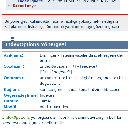
IndexIgnore
 .??* *# HEADER
*
 README
*
 RCS CVS 
*,
v 
</
Directory
>
Bu yönergeyi kullandıktan sonra, açıkça yoksaymak istediğiniz
kalıpların bir listesi için öntanımlı yapılandırmayı gözden geçirin.
IndexOptions
Yönergesi
Açıklama:
Dizin içerik listesini yapılandıracak seçenekler
belirtilir.
Sözdizimi:
IndexOptions [+|-]
seçenek
[[+|-]
seçenek
] ...
Öntanımlı:
Öntanımlı olarak hiçbir seçenek etkin
değildir.
Bağlam:
sunucu geneli, sanal konak, dizin, .htaccess
Geçersizleştirme:
Indexes
Durum:
Temel
Modül:
mod_autoindex
yönergesi dizin içerik listesinin davranışını belirler.
IndexOptions
olarak şunlar belirtilebilir:
seçenek