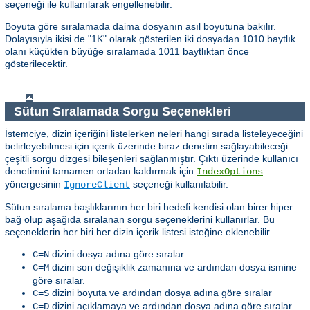
seçeneği ile kullanılarak engellenebilir.
Boyuta göre sıralamada daima dosyanın asıl boyutuna bakılır.
Dolayısıyla ikisi de "1K" olarak gösterilen iki dosyadan 1010 baytlık
olanı küçükten büyüğe sıralamada 1011 baytlıktan önce
gösterilecektir.
Sütun Sıralamada Sorgu Seçenekleri
İstemciye, dizin içeriğini listelerken neleri hangi sırada listeleyeceğini
belirleyebilmesi için içerik üzerinde biraz denetim sağlayabileceği
çeşitli sorgu dizgesi bileşenleri sağlanmıştır. Çıktı üzerinde kullanıcı
denetimini tamamen ortadan kaldırmak için
IndexOptions
yönergesinin
seçeneği kullanılabilir.
IgnoreClient
Sütun sıralama başlıklarının her biri hedefi kendisi olan birer hiper
bağ olup aşağıda sıralanan sorgu seçeneklerini kullanırlar. Bu
seçeneklerin her biri her dizin içerik listesi isteğine eklenebilir.
dizini dosya adına göre sıralar
C=N
dizini son değişiklik zamanına ve ardından dosya ismine
C=M
göre sıralar.
dizini boyuta ve ardından dosya adına göre sıralar
C=S
dizini açıklamaya ve ardından dosya adına göre sıralar.
C=D