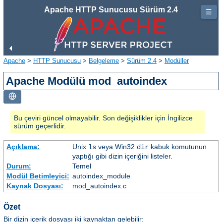
Apache HTTP Sunucusu Sürüm 2.4
☰
Apache
>
HTTP Sunucusu
>
Belgeleme
>
Sürüm 2.4
>
Modüller
Apache Modülü mod_autoindex
Bu çeviri güncel olmayabilir. Son değişiklikler için İngilizce
sürüm geçerlidir.
Açıklama:
Unix
veya Win32
kabuk komutunun
ls
dir
yaptığı gibi dizin içeriğini listeler.
Durum:
Temel
Modül Betimleyici:
autoindex_module
Kaynak Dosyası:
mod_autoindex.c
Özet
Bir dizin içerik dosyası iki kaynaktan gelebilir: