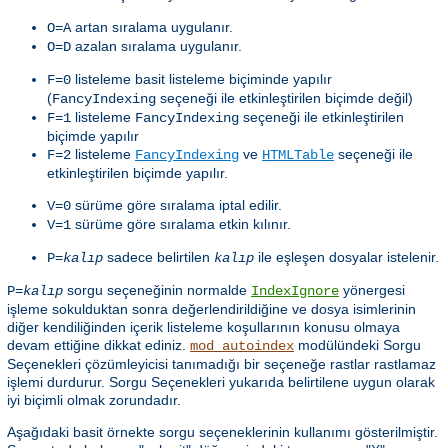
artan sıralama uygulanır.
O=A
azalan sıralama uygulanır.
O=D
listeleme basit listeleme biçiminde yapılır
F=0
(
seçeneği ile etkinleştirilen biçimde değil)
FancyIndexing
listeleme
seçeneği ile etkinleştirilen
F=1
FancyIndexing
biçimde yapılır
listeleme
ve
seçeneği ile
F=2
FancyIndexing
HTMLTable
etkinleştirilen biçimde yapılır.
sürüme göre sıralama iptal edilir.
V=0
sürüme göre sıralama etkin kılınır.
V=1
sadece belirtilen
ile eşleşen dosyalar istelenir.
P=
kalıp
kalıp
sorgu seçeneğinin normalde
yönergesi
P=
kalıp
IndexIgnore
işleme sokulduktan sonra değerlendirildiğine ve dosya isimlerinin
diğer kendiliğinden içerik listeleme koşullarının konusu olmaya
devam ettiğine dikkat ediniz.
modülündeki Sorgu
mod_autoindex
Seçenekleri çözümleyicisi tanımadığı bir seçeneğe rastlar rastlamaz
işlemi durdurur. Sorgu Seçenekleri yukarıda belirtilene uygun olarak
iyi biçimli olmak zorundadır.
Aşağıdaki basit örnekte sorgu seçeneklerinin kullanımı gösterilmiştir.