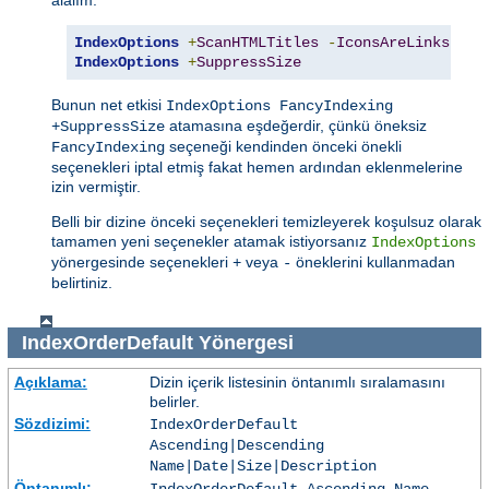
IndexOptions
+
ScanHTMLTitles
-
IconsAreLinks
Fan
IndexOptions
+
SuppressSize
Bunun net etkisi
IndexOptions FancyIndexing
atamasına eşdeğerdir, çünkü öneksiz
+SuppressSize
seçeneği kendinden önceki önekli
FancyIndexing
seçenekleri iptal etmiş fakat hemen ardından eklenmelerine
izin vermiştir.
Belli bir dizine önceki seçenekleri temizleyerek koşulsuz olarak
tamamen yeni seçenekler atamak istiyorsanız
IndexOptions
yönergesinde seçenekleri
veya
öneklerini kullanmadan
+
-
belirtiniz.
IndexOrderDefault
Yönergesi
Açıklama:
Dizin içerik listesinin öntanımlı sıralamasını
belirler.
Sözdizimi:
IndexOrderDefault
Ascending|Descending
Name|Date|Size|Description
Öntanımlı: