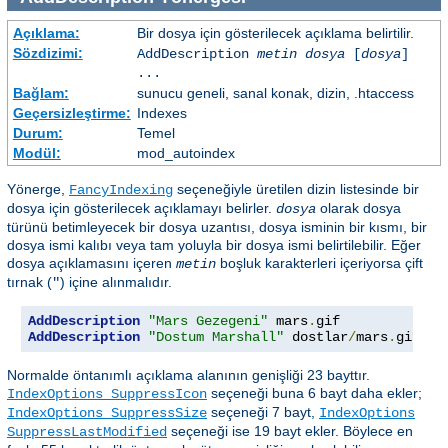
Açıklama:
Bir dosya için gösterilecek açıklama belirtilir.
Sözdizimi:
AddDescription
metin dosya
[
dosya
]
...
Bağlam:
sunucu geneli, sanal konak, dizin, .htaccess
Geçersizleştirme:
Indexes
Durum:
Temel
Modül:
mod_autoindex
Yönerge,
seçeneğiyle üretilen dizin listesinde bir
FancyIndexing
dosya için gösterilecek açıklamayı belirler.
olarak dosya
dosya
türünü betimleyecek bir dosya uzantısı, dosya isminin bir kısmı, bir
dosya ismi kalıbı veya tam yoluyla bir dosya ismi belirtilebilir. Eğer
dosya açıklamasını içeren
boşluk karakterleri içeriyorsa çift
metin
tırnak (
) içine alınmalıdır.
"
AddDescription
"Mars Gezegeni"
 mars
.
gif 
AddDescription
"Dostum Marshall"
 dostlar
/
mars
.
gif
Normalde öntanımlı açıklama alanının genişliği 23 bayttır.
seçeneği buna 6 bayt daha ekler;
IndexOptions SuppressIcon
seçeneği 7 bayt,
IndexOptions SuppressSize
IndexOptions
seçeneği ise 19 bayt ekler. Böylece en
SuppressLastModified