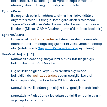
belirtilmeksizin kullanıldığında Apache httpd tarafından
atanmış standart simge genişliği öntanımlıdır.
IgnoreCase
Bu seçenek etkin kılındığında isimler harf büyüklüğüne
duyarsız sıralanır. Örneğin, isme göre artan sıralamada
etkinse Zeta dosyası alfa dosyasından sonra
IgnoreCase
listelenir (Dikkat: GAMMA daima gamma'dan önce listelenir.)
IgnoreClient
Bu seçenek
'in listenin sıralanmasına etki
mod_autoindex
edenler dahil tüm sorgu değişkenlerini yoksaymasına sebep
olur (örtük olarak
uygulanır).
SuppressColumnSorting
NameWidth=[
n
| *]
seçeneği dosya ismi sütunu için bir genişlik
NameWidth
belirtebilmenizi mümkün kılar.
Hiç belirtilmediğinde veya
biçeminde
-NameWidth
belirtildiğinde
uygun genişliği kendisi
mod_autoindex
hesaplayacaktır, fakat en fazla 20 karakter olabilir.
ile sütun genişliği
bayt genişlikte sabitlenir.
NameWidth=
n
n
olduğunda ise sütun genişliği en geniş satırın
NameWidth=*
sığacağı kadar arttırılır.