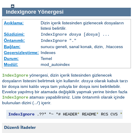
IndexIgnore
Yönergesi
Açıklama:
Dizin içerik listesinden gizlenecek dosyaların
listesi belirtilir.
Sözdizimi:
IndexIgnore
dosya
[
dosya
] ...
Öntanımlı:
IndexIgnore "."
Bağlam:
sunucu geneli, sanal konak, dizin, .htaccess
Geçersizleştirme:
Indexes
Durum:
Temel
Modül:
mod_autoindex
yönergesi, dizin içerik listesinden gizlenecek
IndexIgnore
dosyaların listesini belirtmek için kullanılır.
olarak kabuk tarzı
dosya
bir dosya ismi kalıbı veya tam yoluyla bir dosya ismi belirtilebilir.
Evvelce yapılmış bir atamada değişiklik yapmak yerine birden fazla
ataması yapabilirsiniz. Liste öntanımlı olarak içinde
IndexIgnore
bulunulan dizini (
) içerir.
./
IndexIgnore
 .??* *~ *# HEADER
*
 README
*
 RCS CVS 
*,
v 
*
Düzenli İfadeler