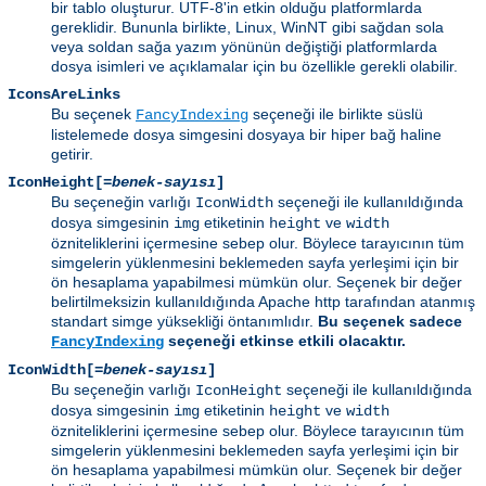
bir tablo oluşturur. UTF-8'in etkin olduğu platformlarda
gereklidir. Bununla birlikte, Linux, WinNT gibi sağdan sola
veya soldan sağa yazım yönünün değiştiği platformlarda
dosya isimleri ve açıklamalar için bu özellikle gerekli olabilir.
IconsAreLinks
Bu seçenek
seçeneği ile birlikte süslü
FancyIndexing
listelemede dosya simgesini dosyaya bir hiper bağ haline
getirir.
IconHeight[=
benek-sayısı
]
Bu seçeneğin varlığı
seçeneği ile kullanıldığında
IconWidth
dosya simgesinin
etiketinin
ve
img
height
width
özniteliklerini içermesine sebep olur. Böylece tarayıcının tüm
simgelerin yüklenmesini beklemeden sayfa yerleşimi için bir
ön hesaplama yapabilmesi mümkün olur. Seçenek bir değer
belirtilmeksizin kullanıldığında Apache http tarafından atanmış
standart simge yüksekliği öntanımlıdır.
Bu seçenek sadece
seçeneği etkinse etkili olacaktır.
FancyIndexing
IconWidth[=
benek-sayısı
]
Bu seçeneğin varlığı
seçeneği ile kullanıldığında
IconHeight
dosya simgesinin
etiketinin
ve
img
height
width
özniteliklerini içermesine sebep olur. Böylece tarayıcının tüm
simgelerin yüklenmesini beklemeden sayfa yerleşimi için bir
ön hesaplama yapabilmesi mümkün olur. Seçenek bir değer