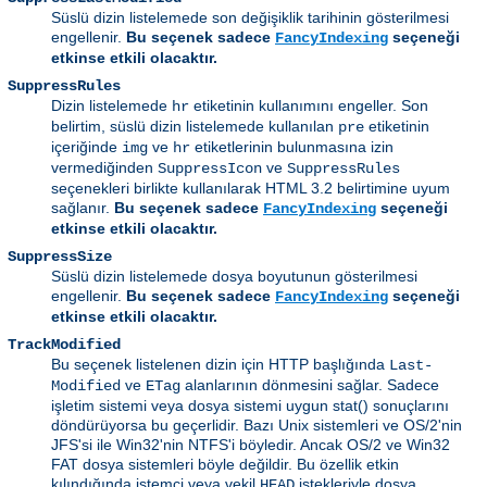
Süslü dizin listelemede son değişiklik tarihinin gösterilmesi
engellenir.
Bu seçenek sadece
seçeneği
FancyIndexing
etkinse etkili olacaktır.
SuppressRules
Dizin listelemede
etiketinin kullanımını engeller. Son
hr
belirtim, süslü dizin listelemede kullanılan
etiketinin
pre
içeriğinde
ve
etiketlerinin bulunmasına izin
img
hr
vermediğinden
ve
SuppressIcon
SuppressRules
seçenekleri birlikte kullanılarak HTML 3.2 belirtimine uyum
sağlanır.
Bu seçenek sadece
seçeneği
FancyIndexing
etkinse etkili olacaktır.
SuppressSize
Süslü dizin listelemede dosya boyutunun gösterilmesi
engellenir.
Bu seçenek sadece
seçeneği
FancyIndexing
etkinse etkili olacaktır.
TrackModified
Bu seçenek listelenen dizin için HTTP başlığında
Last-
ve
alanlarının dönmesini sağlar. Sadece
Modified
ETag
işletim sistemi veya dosya sistemi uygun stat() sonuçlarını
döndürüyorsa bu geçerlidir. Bazı Unix sistemleri ve OS/2'nin
JFS'si ile Win32'nin NTFS'i böyledir. Ancak OS/2 ve Win32
FAT dosya sistemleri böyle değildir. Bu özellik etkin
kılındığında istemci veya vekil
istekleriyle dosya
HEAD