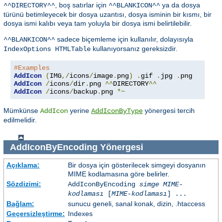
, boş satırlar için
ya da dosya
^^DIRECTORY^^
^^BLANKICON^^
türünü betimleyecek bir dosya uzantısı, dosya isminin bir kısmı, bir
dosya ismi kalıbı veya tam yoluyla bir dosya ismi belirtilebilir.
sadece biçemleme için kullanılır, dolayısıyla
^^BLANKICON^^
kullanıyorsanız gereksizdir.
IndexOptions HTMLTable
#Examples
AddIcon
(
IMG
,/
icons
/
image
.
png
)
.
gif 
.
jpg 
.
AddIcon
/
icons
/
dir
.
png 
^^
DIRECTORY
^^
AddIcon
/
icons
/
backup
.
png 
*~
Mümkünse
yerine
yönergesi tercih
AddIcon
AddIconByType
edilmelidir.
AddIconByEncoding
Yönergesi
Açıklama:
Bir dosya için gösterilecek simgeyi dosyanın
MIME kodlamasına göre belirler.
Sözdizimi:
AddIconByEncoding
simge
MIME-
kodlaması
[
MIME-kodlaması
] ...
Bağlam:
sunucu geneli, sanal konak, dizin, .htaccess
Geçersizleştirme:
Indexes