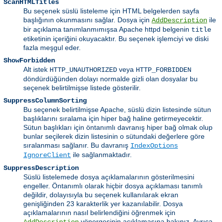
ScanHTMLTitles
Bu seçenek süslü listeleme için HTML belgelerden sayfa
başlığının okunmasını sağlar. Dosya için
ile
AddDescription
bir açıklama tanımlanmımışsa Apache httpd belgenin
title
etiketinin içeriğini okuyacaktır. Bu seçenek işlemciyi ve diski
fazla meşgul eder.
ShowForbidden
Alt istek
veya
HTTP_UNAUTHORIZED
HTTP_FORBIDDEN
döndürdüğünden dolayı normalde gizli olan dosyalar bu
seçenek belirtilmişse listede gösterilir.
SuppressColumnSorting
Bu seçenek belirtilmişse Apache, süslü dizin listesinde sütun
başlıklarını sıralama için hiper bağ haline getirmeyecektir.
Sütun başlıkları için öntanımlı davranış hiper bağ olmak olup
bunlar seçilerek dizin listesinin o sütundaki değerlere göre
sıralanması sağlanır. Bu davranış
IndexOptions
ile sağlanmaktadır.
IgnoreClient
SuppressDescription
Süslü listelemede dosya açıklamalarının gösterilmesini
engeller. Öntanımlı olarak hiçbir dosya açıklaması tanımlı
değildir, dolayısıyla bu seçenek kullanılarak ekran
genişliğinden 23 karakterlik yer kazanılabilir. Dosya
açıklamalarının nasıl belirlendiğini öğrenmek için
yönergesinin açıklamasına bakınız. Ayrıca,
AddDescription