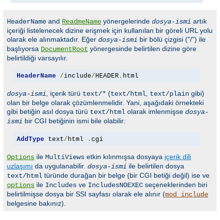
and
yönergelerinde
artık
HeaderName
ReadmeName
dosya-ismi
içeriği listelenecek dizine erişmek için kullanılan bir göreli URL yolu
olarak ele alınmaktadır. Eğer
bir bölü çizgisi ("/") ile
dosya-ismi
başlıyorsa
yönergesinde belirtilen dizine göre
DocumentRoot
belirtildiği varsayılır.
HeaderName
/
include
/
HEADER
.
html
, içerik türü
(
,
gibi)
dosya-ismi
text/*
text/html
text/plain
olan bir belge olarak çözümlenmelidir. Yani, aşağıdaki örnekteki
gibi betiğin asıl dosya türü
olarak imlenmişse
text/html
dosya-
bir CGI betiğinin ismi bile olabilir:
ismi
AddType
 text
/
html 
.
cgi
ile
etkin kılınmışsa dosyaya
içerik dili
Options
MultiViews
uzlaşımı
da uygulanabilir.
ile belirtilen dosya
dosya-ismi
türünde durağan bir belge (bir CGI betiği değil) ise ve
text/html
ile
ve
seçeneklerinden biri
options
Includes
IncludesNOEXEC
belirtilmişse dosya bir SSI sayfası olarak ele alınır (
mod_include
belgesine bakınız).