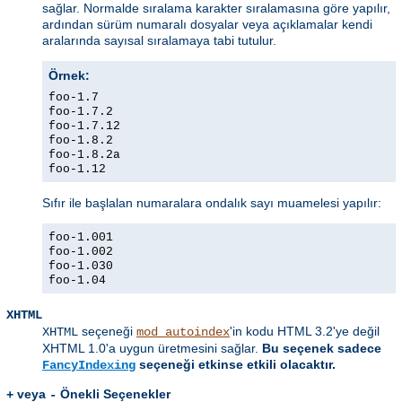
sağlar. Normalde sıralama karakter sıralamasına göre yapılır,
ardından sürüm numaralı dosyalar veya açıklamalar kendi
aralarında sayısal sıralamaya tabi tutulur.
Örnek:
foo-1.7
foo-1.7.2
foo-1.7.12
foo-1.8.2
foo-1.8.2a
foo-1.12
Sıfır ile başlalan numaralara ondalık sayı muamelesi yapılır:
foo-1.001
foo-1.002
foo-1.030
foo-1.04
XHTML
seçeneği
'in kodu HTML 3.2'ye değil
XHTML
mod_autoindex
XHTML 1.0'a uygun üretmesini sağlar.
Bu seçenek sadece
seçeneği etkinse etkili olacaktır.
FancyIndexing
veya
Önekli Seçenekler
+
-