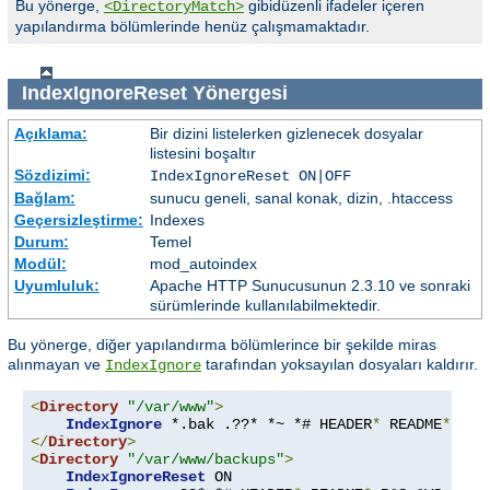
Bu yönerge,
gibidüzenli ifadeler içeren
<DirectoryMatch>
yapılandırma bölümlerinde henüz çalışmamaktadır.
IndexIgnoreReset
Yönergesi
Açıklama:
Bir dizini listelerken gizlenecek dosyalar
listesini boşaltır
Sözdizimi:
IndexIgnoreReset ON|OFF
Bağlam:
sunucu geneli, sanal konak, dizin, .htaccess
Geçersizleştirme:
Indexes
Durum:
Temel
Modül:
mod_autoindex
Uyumluluk:
Apache HTTP Sunucusunun 2.3.10 ve sonraki
sürümlerinde kullanılabilmektedir.
Bu yönerge, diğer yapılandırma bölümlerince bir şekilde miras
alınmayan ve
tarafından yoksayılan dosyaları kaldırır.
IndexIgnore
<
Directory
"/var/www"
>
IndexIgnore
 *.bak .??* *~ *# HEADER
*
 README
*
 RCS
</
Directory
>
<
Directory
"/var/www/backups"
>
IndexIgnoreReset
 ON
