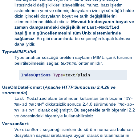
listesindeki değişiklikleri izleyebilirler. Yalnız, bazı işletim
sistemlerinin yeni ve silinmiş dosyaların izini iyi sürdüğü halde
dizin içindeki dosyaların boyut ve tarih değişikliklerini
izlemediklerine dikkat ediniz.
Mevcut bir dosyanın boyut ve
zaman damgasındaki değişiklikler
Last-Modified
başlığının güncellenmesini tüm Unix sistemlerinde
sağlamaz
. Bu gibi durumlarda bu seçeneğin kapalı kalması
daha iyidir.
Type=
MIME-türü
anahtar sözcüğü üretilen sayfanın MIME içerik türünün
Type
belirtilebilmesini sağlar.
text/html
öntanımlıdır.
IndexOptions
Type
=
text
/
plain
UseOldDateFormat
(
Apache HTTP Sunucusu 2.4.26 ve
sonrasında
)
alanı tarafından kullanılan tarih biçemi
Last Modified
"%Y-
dikkatsizlik sonucu 2.4.0 sürümünde
%m-%d %H:%M"
"%d-%b-
olarak değişmiştir. Bu seçenekle tarih biçemini 2.2
%Y %H:%M"
ve öncesindeki biçemiyle kullanabilirsiniz.
VersionSort
seçeneği isimlerinde sürüm numarası bulunan
VersionSort
dosyaların sayısal sıralamaya uygun olarak sıralanmalarını