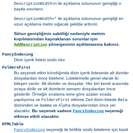
ile açıklama sütununun genişliği
DescriptionWidth=
n
n
baytla sınırlanır.
ile açıklama sütununun genişliği en
DescriptionWidth=*
uzun açıklama metni sığacak şekilde arttırılır.
Sütun genişliğinin sabitliği nedeniyle metnin
kırpılmasından kaynaklanan sorunlar için
yönergesinin açıklamasına bakınız.
AddDescription
FancyIndexing
Dizin içerik listesi süslü olur.
FoldersFirst
Bu seçenek etkin kılındığında dizin içerik listesinde alt dizinler
dosyalardan önce listelenir. Listelemede genel olarak iki
bileşen vardır: Alt dizinler ve dosyalar. Her biri kendi arasında
sıraya dizilir ve alt dizinlerin tamamı dosyalardan önce
gösterilir. Örneğin sıralama isme göre azalan sırada
yapılıyorsa ve
etkinse
dizini listede
FoldersFirst
Zed
Beta
dizininden ve
ve
dosyalarından önce yer
Gamma
Alpha
alacaktır.
Bu seçenek sadece
seçeneği
FancyIndexing
etkinse etkili olacaktır.
HTMLTable
seçeneği ile birlikte süslü listeleme için basit
FancyIndexing