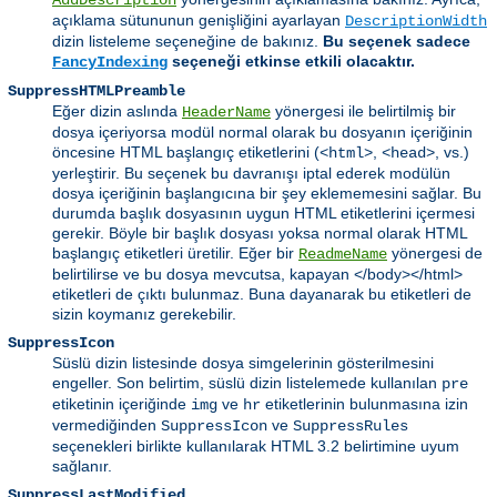
açıklama sütununun genişliğini ayarlayan
DescriptionWidth
dizin listeleme seçeneğine de bakınız.
Bu seçenek sadece
seçeneği etkinse etkili olacaktır.
FancyIndexing
SuppressHTMLPreamble
Eğer dizin aslında
yönergesi ile belirtilmiş bir
HeaderName
dosya içeriyorsa modül normal olarak bu dosyanın içeriğinin
öncesine HTML başlangıç etiketlerini (
,
, vs.)
<html>
<head>
yerleştirir. Bu seçenek bu davranışı iptal ederek modülün
dosya içeriğinin başlangıcına bir şey eklememesini sağlar. Bu
durumda başlık dosyasının uygun HTML etiketlerini içermesi
gerekir. Böyle bir başlık dosyası yoksa normal olarak HTML
başlangıç etiketleri üretilir. Eğer bir
yönergesi de
ReadmeName
belirtilirse ve bu dosya mevcutsa, kapayan </body></html>
etiketleri de çıktı bulunmaz. Buna dayanarak bu etiketleri de
sizin koymanız gerekebilir.
SuppressIcon
Süslü dizin listesinde dosya simgelerinin gösterilmesini
engeller. Son belirtim, süslü dizin listelemede kullanılan
pre
etiketinin içeriğinde
ve
etiketlerinin bulunmasına izin
img
hr
vermediğinden
ve
SuppressIcon
SuppressRules
seçenekleri birlikte kullanılarak HTML 3.2 belirtimine uyum
sağlanır.
SuppressLastModified