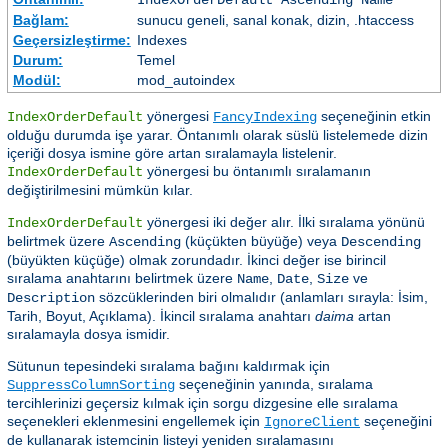
IndexOrderDefault Ascending Name
Bağlam:
sunucu geneli, sanal konak, dizin, .htaccess
Geçersizleştirme:
Indexes
Durum:
Temel
Modül:
mod_autoindex
yönergesi
seçeneğinin etkin
IndexOrderDefault
FancyIndexing
olduğu durumda işe yarar. Öntanımlı olarak süslü listelemede dizin
içeriği dosya ismine göre artan sıralamayla listelenir.
yönergesi bu öntanımlı sıralamanın
IndexOrderDefault
değiştirilmesini mümkün kılar.
yönergesi iki değer alır. İlki sıralama yönünü
IndexOrderDefault
belirtmek üzere
(küçükten büyüğe) veya
Ascending
Descending
(büyükten küçüğe) olmak zorundadır. İkinci değer ise birincil
sıralama anahtarını belirtmek üzere
,
,
ve
Name
Date
Size
sözcüklerinden biri olmalıdır (anlamları sırayla: İsim,
Description
Tarih, Boyut, Açıklama). İkincil sıralama anahtarı
daima
artan
sıralamayla dosya ismidir.
Sütunun tepesindeki sıralama bağını kaldırmak için
seçeneğinin yanında, sıralama
SuppressColumnSorting
tercihlerinizi geçersiz kılmak için sorgu dizgesine elle sıralama
seçenekleri eklenmesini engellemek için
seçeneğini
IgnoreClient
de kullanarak istemcinin listeyi yeniden sıralamasını