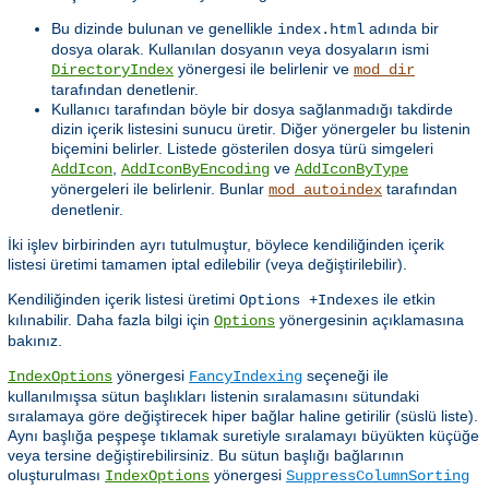
Bu dizinde bulunan ve genellikle
adında bir
index.html
dosya olarak. Kullanılan dosyanın veya dosyaların ismi
yönergesi ile belirlenir ve
DirectoryIndex
mod_dir
tarafından denetlenir.
Kullanıcı tarafından böyle bir dosya sağlanmadığı takdirde
dizin içerik listesini sunucu üretir. Diğer yönergeler bu listenin
biçemini belirler. Listede gösterilen dosya türü simgeleri
,
ve
AddIcon
AddIconByEncoding
AddIconByType
yönergeleri ile belirlenir. Bunlar
tarafından
mod_autoindex
denetlenir.
İki işlev birbirinden ayrı tutulmuştur, böylece kendiliğinden içerik
listesi üretimi tamamen iptal edilebilir (veya değiştirilebilir).
Kendiliğinden içerik listesi üretimi
ile etkin
Options +Indexes
kılınabilir. Daha fazla bilgi için
yönergesinin açıklamasına
Options
bakınız.
yönergesi
seçeneği ile
IndexOptions
FancyIndexing
kullanılmışsa sütun başlıkları listenin sıralamasını sütundaki
sıralamaya göre değiştirecek hiper bağlar haline getirilir (süslü liste).
Aynı başlığa peşpeşe tıklamak suretiyle sıralamayı büyükten küçüğe
veya tersine değiştirebilirsiniz. Bu sütun başlığı bağlarının
oluşturulması
yönergesi
IndexOptions
SuppressColumnSorting