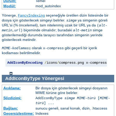
Durum:
Temel
Modül:
mod_autoindex
Yönerge,
seçeneğiyle üretilen dizin listesinde bir
FancyIndexing
dosya için gösterilecek simgeyi belirler.
ya simgenin göreli
simge
URL'si (% öncelemeli), tam nitelenmiş uzak bir URL ya da
(
alt-
biçeminde olmalıdır; buradaki
simge
metin
,
url
)
alt-metin
gösterilemediği durumda tarayıcı tarafından simgenin yerinde
gösterilecek metindir.
olarak
gibi geçerli bir içerik
MIME-kodlaması
x-compress
kodlaması belirtilmelidir.
AddIconByEncoding
/
icons
/
compress
.
png x-compress
AddIconByType
Yönergesi
Açıklama:
Bir dosya için gösterilecek simgeyi dosyanın
MIME türüne göre belirler.
Sözdizimi:
AddIconByType
simge
MIME-türü
[
MIME-
türü
] ...
Bağlam:
sunucu geneli, sanal konak, dizin, .htaccess
Geçersizleştirme:
Indexes