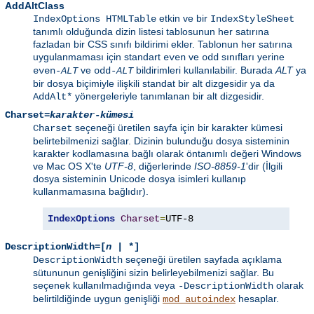
AddAltClass
etkin ve bir
IndexOptions HTMLTable
IndexStyleSheet
tanımlı olduğunda dizin listesi tablosunun her satırına
fazladan bir CSS sınıfı bildirimi ekler. Tablonun her satırına
uygulanmaması için standart
ve
sınıfları yerine
even
odd
ve
bildirimleri kullanılabilir. Burada
ALT
ya
even-
ALT
odd-
ALT
bir dosya biçimiyle ilişkili standat bir alt dizgesidir ya da
yönergeleriyle tanımlanan bir alt dizgesidir.
AddAlt*
Charset=
karakter-kümesi
seçeneği üretilen sayfa için bir karakter kümesi
Charset
belirtebilmenizi sağlar. Dizinin bulunduğu dosya sisteminin
karakter kodlamasına bağlı olarak öntanımlı değeri Windows
ve Mac OS X'te
UTF-8
, diğerlerinde
ISO-8859-1
'dir (İlgili
dosya sisteminin Unicode dosya isimleri kullanıp
kullanmamasına bağlıdır).
IndexOptions
Charset
=
UTF-8
DescriptionWidth=[
n
| *]
seçeneği üretilen sayfada açıklama
DescriptionWidth
sütununun genişliğini sizin belirleyebilmenizi sağlar. Bu
seçenek kullanılmadığında veya
olarak
-DescriptionWidth
belirtildiğinde uygun genişliği
hesaplar.
mod_autoindex